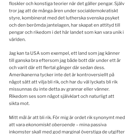
floskler och konstiga teorier när det gäller pengar. Själv
tror jag att de många åren under socialdemokratiskt
styre, kombinerat med det lutherska svenska psyket
och den berömda jantelagen, har skapat en attityd till
pengar och rikedom i det här landet som kan vara unik i
världen.
Jag kan ta USA som exempel, ett land som jag känner
till ganska bra eftersom jag både bott där under ett år
och varit där ett flertal gånger där sedan dess.
Amerikanerna tycker inte det är kontroversiellt på
något sätt att vilja bli rik, och har du väl lyckats bli rik
missunnas du inte detta av grannar eller vänner.
Rikedom ses som något självklart och naturligt att
sikta mot.
Mitt mål är att bli rik. För mig är ordet
rik
synonymt med
att vara
ekonomiskt oberoende
– mina passiva
inkomster skall med god marginal överstiga de utgifter