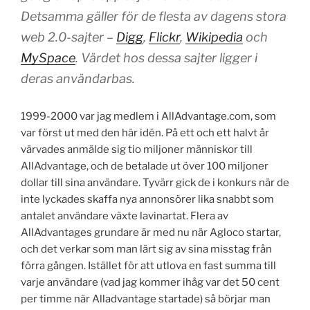
Detsamma gäller för de flesta av dagens stora
web 2.0-sajter –
Digg
,
Flickr
,
Wikipedia
och
MySpace
. Värdet hos dessa sajter ligger i
deras användarbas.
1999-2000 var jag medlem i AllAdvantage.com, som
var först ut med den här idén. På ett och ett halvt år
värvades anmälde sig tio miljoner människor till
AllAdvantage, och de betalade ut över 100 miljoner
dollar till sina användare. Tyvärr gick de i konkurs när de
inte lyckades skaffa nya annonsörer lika snabbt som
antalet användare växte lavinartat. Flera av
AllAdvantages grundare är med nu när Agloco startar,
och det verkar som man lärt sig av sina misstag från
förra gången. Istället för att utlova en fast summa till
varje användare (vad jag kommer ihåg var det 50 cent
per timme när Alladvantage startade) så börjar man