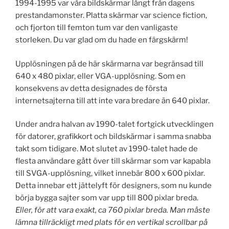
1994-1995 var våra bildskärmar långt från dagens
prestandamonster. Platta skärmar var science fiction,
och fjorton till femton tum var den vanligaste
storleken. Du var glad om du hade en färgskärm!
Upplösningen på de här skärmarna var begränsad till
640 x 480 pixlar, eller VGA-upplösning. Som en
konsekvens av detta designades de första
internetsajterna till att inte vara bredare än 640 pixlar.
Under andra halvan av 1990-talet fortgick utvecklingen
för datorer, grafikkort och bildskärmar i samma snabba
takt som tidigare. Mot slutet av 1990-talet hade de
flesta användare gått över till skärmar som var kapabla
till SVGA-upplösning, vilket innebär 800 x 600 pixlar.
Detta innebar ett jättelyft för designers, som nu kunde
börja bygga sajter som var upp till 800 pixlar breda.
Eller, för att vara exakt, ca 760 pixlar breda. Man måste
lämna tillräckligt med plats för en vertikal scrollbar på