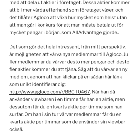
med att dela ut aktier i företaget. Dessa aktier kommer
att bli mer värda efterhand som företaget växer, och
det tillåter Agloco att växa hur mycket som helst utan
att man går i konkurs för att man måste betala ut för
mycket pengar i början, som AllAdvantage gjorde..
Det som gör det hela intressant, från mitt perspektiv,
är möjligheten att värva nya medlemmar till Agloco. Ju
fler medlemmar du värvar desto mer pengar och desto
fler aktier kommer du att tjäna. Säg att du värvar en ny
medlem, genom att han klickar på en sådan här länk
som unikt identifierar dig:
http://www.agloco.com/r/BBCT0467
. När han då
använder viewbaren i en timme får han en aktie, men
dessutom får du en kvarts aktie per timme som han
surfar. Om han i sin tur värvar medlemmar får du en
kvarts aktie per timmar som de använder sin viewbar
också.