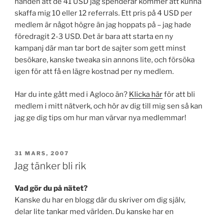
handen att de 41 USD jag spenderar kommer att kunna
skaffa mig 10 eller 12 referrals. Ett pris på 4 USD per
medlem är något högre än jag hoppats på – jag hade
föredragit 2-3 USD. Det är bara att starta en ny
kampanj där man tar bort de sajter som gett minst
besökare, kanske tweaka sin annons lite, och försöka
igen för att få en lägre kostnad per ny medlem.
Har du inte gått med i Agloco än?
Klicka här
för att bli
medlem i mitt nätverk, och hör av dig till mig sen så kan
jag ge dig tips om hur man värvar nya medlemmar!
PUBLICERAT
31 MARS, 2007
Jag tänker bli rik
Vad gör du på nätet?
Kanske du har en blogg där du skriver om dig själv,
delar lite tankar med världen. Du kanske har en