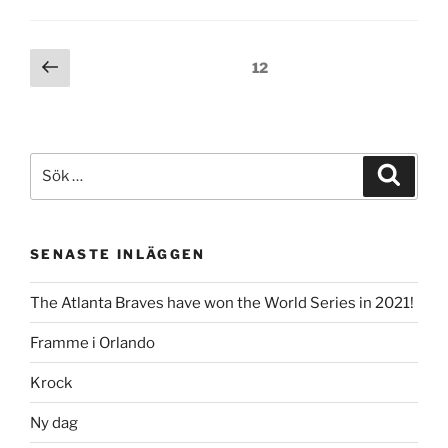
Inläggsnavigering
Föregående
Sida
12
sida
Sök
Sök
efter:
SENASTE INLÄGGEN
The Atlanta Braves have won the World Series in 2021!
Framme i Orlando
Krock
Ny dag