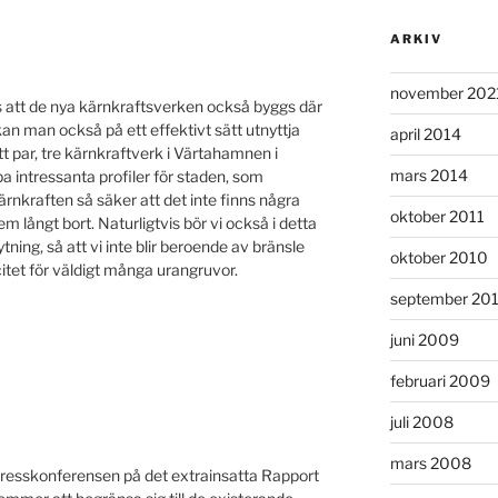
ARKIV
november 202
 att de nya kärnkraftsverken också byggs där
kan man också på ett effektivt sätt utnyttja
april 2014
t par, tre kärnkraftverk i Värtahamnen i
mars 2014
a intressanta profiler för staden, som
kärnkraften så säker att det inte finns några
oktober 2011
 långt bort. Naturligtvis bör vi också i detta
ng, så att vi inte blir beroende av bränsle
oktober 2010
itet för väldigt många urangruvor.
september 20
juni 2009
februari 2009
juli 2008
mars 2008
å presskonferensen på det extrainsatta Rapport