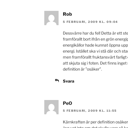
Rob
5 FEBRUARI, 2009 KL. 09:04
Dessvärre har du fel! Detta är ett st
framförallt bort ifrån en grön energi
energikällor hade kunnat öppna upp
energi. Istället ska vi stå där och 
men framförallt fruktansvärt farligt 
att skjuta sig i foten. Det finns ing
definition är ”osäker”.
Svara
PeO
5 FEBRUARI, 2009 KL. 11:55
Kärnkraften är per definition osäker
Jag vet inte om det skulle vara så l