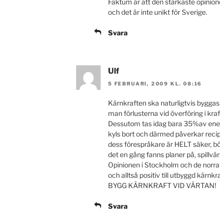
Faktum är att den starkaste opinion
och det är inte unikt för Sverige.
Svara
Ulf
5 FEBRUARI, 2009 KL. 08:16
Kärnkraften ska naturligtvis byggas 
man förlusterna vid överföring i kra
Dessutom tas idag bara 35%av energ
kyls bort och därmed påverkar recip
dess förespråkare är HELT säker, b
det en gång fanns planer på, spillvär
Opinionen i Stockholm och de norr
och alltså positiv till utbyggd kärnk
BYGG KÄRNKRAFT VID VÄRTAN!
Svara