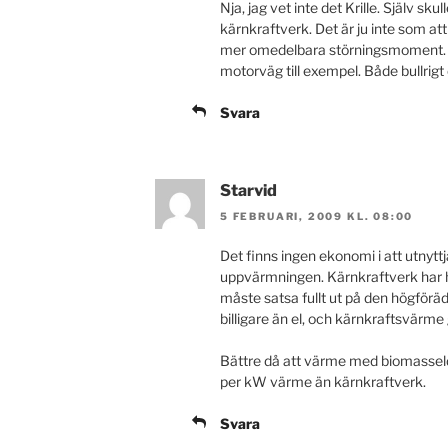
Nja, jag vet inte det Krille. Själv skul
kärnkraftverk. Det är ju inte som at
mer omedelbara störningsmoment. Sku
motorväg till exempel. Både bullrig
Svara
Starvid
5 FEBRUARI, 2009 KL. 08:00
Det finns ingen ekonomi i att utnytt
uppvärmningen. Kärnkraftverk har h
måste satsa fullt ut på den högför
billigare än el, och kärnkraftsvärme
Bättre då att värme med biomassel
per kW värme än kärnkraftverk.
Svara