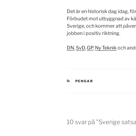
Det är en historisk dag idag, fö
Förbudet mot utbyggnad av kärn
Sverige, och kommer att påver
jobben i positiv riktning.
DN
,
SvD
,
GP
,
Ny Teknik
och andr
KATEGORIER
PENGAR
10 svar på ”Sverige satsa