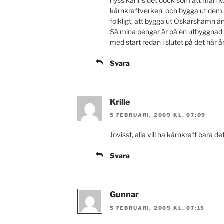
nyss känns det dock som att man ko
kärnkraftverken, och bygga ut dem. D
folkligt, att bygga ut Oskarshamn ä
Så mina pengar är på en utbyggnad 
med start redan i slutet på det här år
Svara
Krille
5 FEBRUARI, 2009 KL. 07:09
Jovisst, alla vill ha kärnkraft bara d
Svara
Gunnar
5 FEBRUARI, 2009 KL. 07:15