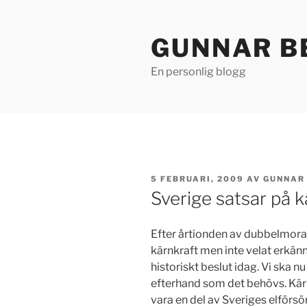
Hoppa
till
GUNNAR B
innehåll
En personlig blogg
PUBLICERAT
5 FEBRUARI, 2009
AV
GUNNAR
Sverige satsar på k
Efter årtionden av dubbelmoral,
kärnkraft men inte velat erkänn
historiskt beslut idag. Vi ska 
efterhand som det behövs. Kär
vara en del av Sveriges elförsör