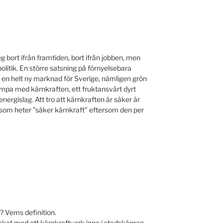
eg bort ifrån framtiden, bort ifrån jobben, men
politik. En större satsning på förnyelsebara
 en helt ny marknad för Sverige, nämligen grön
stampa med kärnkraften, ett fruktansvärt dyrt
energislag. Att tro att kärnkraften är säker är
et som heter ”säker kärnkraft” eftersom den per
? Vems definition.
yckat med ett kärnkraftverk inne i stadskärnan