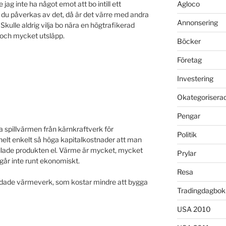
le jag inte ha något emot att bo intill ett
Agloco
t du påverkas av det, då är det värre med andra
Annonsering
lle aldrig vilja bo nära en högtrafikerad
t och mycket utsläpp.
Böcker
Företag
Investering
Okategorisera
Pengar
ja spillvärmen från kärnkraftverk för
Politik
elt enkelt så höga kapitalkostnader att man
ädlade produkten el. Värme är mycket, mycket
Prylar
 går inte runt ekonomiskt.
Resa
dade värmeverk, som kostar mindre att bygga
Tradingdagbok
USA 2010