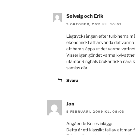
Solveig och Erik
9 OKTOBER, 2011 KL. 10:02
Lågtrycksångan efter turbinerna må
ekonomiskt att använda det varma ky
att bara släppa ut det varma vattnet
Visserligen gör det varma kylvattnet 
utanför Ringhals brukar fiska nära 
samlas där!
Svara
Jon
5 FEBRUARI, 2009 KL. 08:03
Angående Krilles inlägg:
Detta är ett klassikt fall av att man