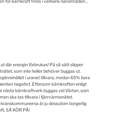
en för kärnkraft finns i verkens närområden…
ut där energin förbrukas! På så sätt slipper
ftnätet, som inte heller behöver byggas ut.
iinnehållet i uranet tillvara, medan 65% bara
ienten negativt. Eftersom kärnkraften enligt
ör nästa kärnkraftverk byggas vid Värtan, som
men ska tas tillvara i fjärrvärmenätet.
a kranskommunerna är ju dessutom borgerlig
raft, SÅ KÖR PÅ!