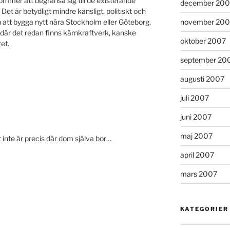
mmer att begränsa sig till de existerande
december 200
et är betydligt mindre känsligt, politiskt och
n att bygga nytt nära Stockholm eller Göteborg.
november 200
där det redan finns kärnkraftverk, kanske
oktober 2007
et.
september 20
augusti 2007
juli 2007
juni 2007
maj 2007
et inte är precis där dom själva bor…
april 2007
mars 2007
KATEGORIER