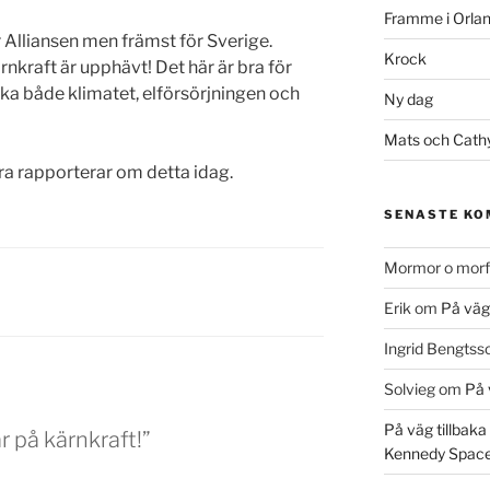
Framme i Orla
r Alliansen men främst för Sverige.
Krock
kraft är upphävt! Det här är bra för
ka både klimatet, elförsörjningen och
Ny dag
Mats och Cath
a rapporterar om detta idag.
SENASTE K
Mormor o morf
Erik
om
På väg 
Ingrid Bengtss
Solvieg
om
På v
På väg tillbaka
r på kärnkraft!”
Kennedy Space