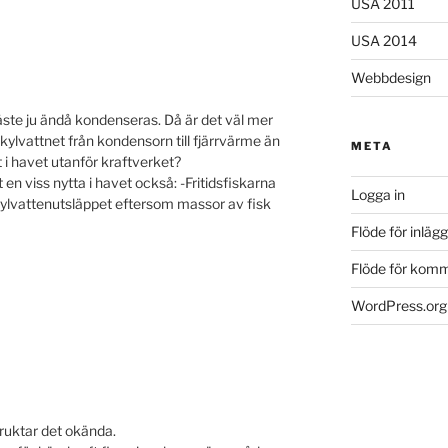
USA 2011
USA 2014
Webbdesign
ste ju ändå kondenseras. Då är det väl mer
lvattnet från kondensorn till fjärrvärme än
META
 i havet utanför kraftverket?
en viss nytta i havet också: -Fritidsfiskarna
Logga in
kylvattenutsläppet eftersom massor av fisk
Flöde för inlägg
Flöde för kom
WordPress.org
 fruktar det okända.