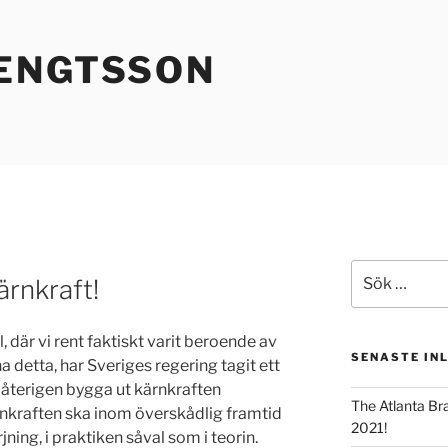
ENGTSSON
Sök
ärnkraft!
efter:
 där vi rent faktiskt varit beroende av
SENASTE IN
a detta, har Sveriges regering tagit ett
nu återigen bygga ut kärnkraften
The Atlanta Br
nkraften ska inom överskådlig framtid
2021!
jning, i praktiken såval som i teorin.