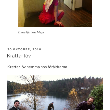
Dansfjärilen Maja
PUBLICERAT
30 OKTOBER, 2010
Krattar löv
Krattar löv hemma hos föräldrarna.