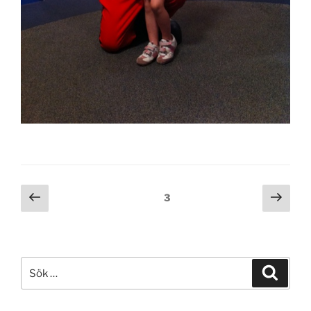
Inläggsnavigering
Föregående
Näst
Sida
3
sida
sida
Sök
Sök
efter: