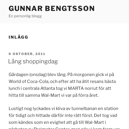
Hoppa
GUNNAR BENGTSSON
till
En personlig blogg
innehåll
INLÄGG
PUBLICERAT
6 OKTOBER, 2011
Lång shoppingdag
Gårdagen (onsdag) blev lång. På morgonen gick vi på
World of Coca-Cola, och efter att ha ätit resans bästa
lunch i centrala Atlanta tog vi MARTA norrut för att
hitta till samma Wal-Mart vi var på förra året.
Lustigt nog lyckades vi kliva av tunnelbanan en station
för tidigt och hittade därför inte rätt först. Det tog vad
som kändes som en evighet att gå till Wal-Mart i