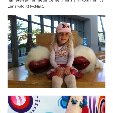
närheten av Perimeter Center, men när vi kom fram var
Lena väldigt lycklig:).