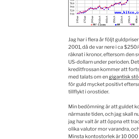
Jag har i flera år följt guldpri
2001, då de var nere i ca $250/o
räknat i kronor, eftersom den 
US-dollarn under perioden. Det
kreditfrossan kommer att fortsätt
med talats om en
gigantisk stö
för guld mycket positivt efters
tillflykt i orostider.
Min bedömning är att guldet ko
närmaste tiden, och jag skall n
jag har valt är att öppna ett 
olika valutor mor varandra, och
Minsta kontostorlek är 10 000 