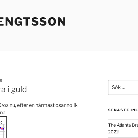
ENGTSSON
R
Sök
a i guld
efter:
0/oz nu, efter en närmast osannolik
SENASTE IN
na.
The Atlanta Br
2021!