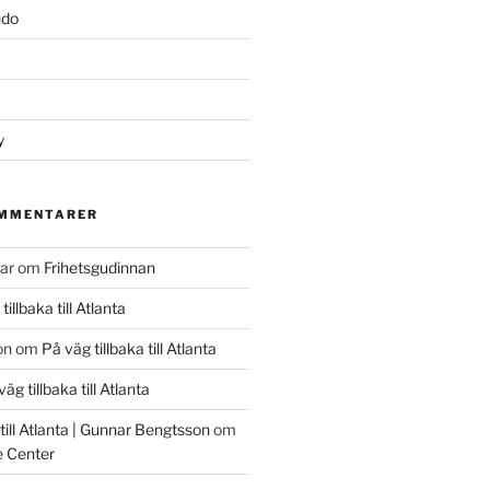
ndo
y
OMMENTARER
ar
om
Frihetsgudinnan
tillbaka till Atlanta
on
om
På väg tillbaka till Atlanta
äg tillbaka till Atlanta
 till Atlanta | Gunnar Bengtsson
om
 Center