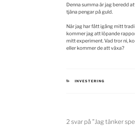
Denna summa är jag beredd att 
tjäna pengar på guld.
När jag har fått igång mitt tra
kommer jag att löpande rapporte
mitt experiment. Vad tror ni, 
eller kommer de att växa?
KATEGORIER
INVESTERING
2 svar på ”Jag tänker spe