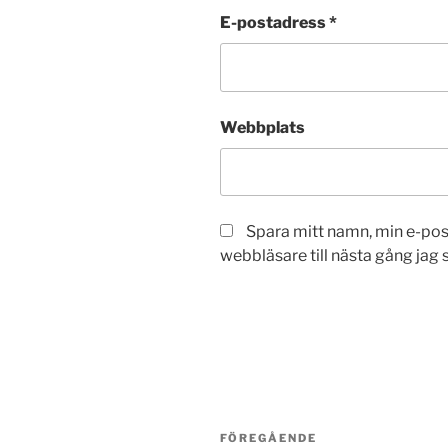
E-postadress
*
Webbplats
Spara mitt namn, min e-po
webbläsare till nästa gång jag
Inläggsnavigering
Föregående
FÖREGÅENDE