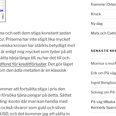
Framme i Orla
Krock
Ny dag
serna och sett dem stiga konstant sedan
Mats och Cath
z. Priserna har inte stigit lika mycket
svenska kronan har stärkts betydligt mot
SENASTE K
 är enligt mig mycket som tyder på att
a härja länge till, nu har det till och
Mormor o morf
dfond för kreditförluster
. Det gör läget
om den ädla metallen är en klassisk
Erik
om
På väg 
Ingrid Bengtss
mmer att fortsätta stiga i pris den
Solvieg
om
På v
u försöka tjäna pengar på detta. Sättet
trading-konto där man kan handla med
På väg tillbaka
 också råvaror som guld och silver.
Kennedy Space
USD, och det kommer jag att sätta in.