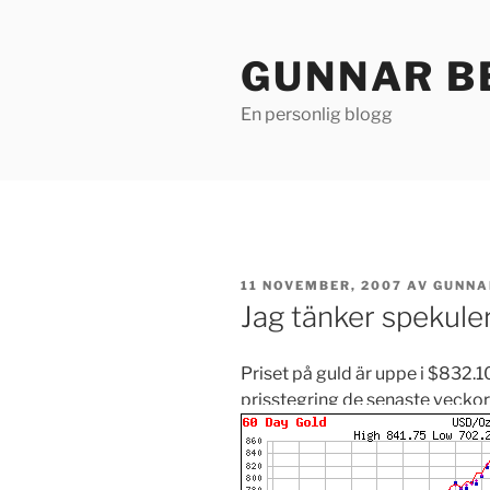
Hoppa
till
GUNNAR B
innehåll
En personlig blogg
PUBLICERAT
11 NOVEMBER, 2007
AV
GUNNA
Jag tänker spekuler
Priset på guld är uppe i $832.1
prisstegring de senaste veckor