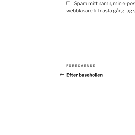
Spara mitt namn, min e-po
webbläsare till nästa gång jag
Inläggsnavigering
Föregående
FÖREGÅENDE
inlägg
Efter basebollen