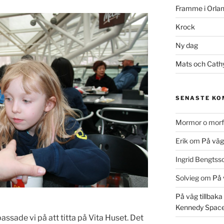
Framme i Orla
Krock
Ny dag
Mats och Cath
SENASTE K
Mormor o morf
Erik
om
På väg 
Ingrid Bengtss
Solvieg
om
På v
På väg tillbaka
Kennedy Space
ssade vi på att titta på Vita Huset. Det