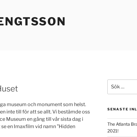
ENGTSSON
Sök
Huset
efter:
ånga museum och monument som helst.
SENASTE IN
n inte till för att se allt. Vi bestämde oss
pace Museum en gång till vår sista dag i
The Atlanta Br
t se en Imaxfilm vid namn ”Hidden
2021!