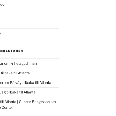
ndo
y
OMMENTARER
ar
om
Frihetsgudinnan
tillbaka till Atlanta
on
om
På väg tillbaka till Atlanta
äg tillbaka till Atlanta
 till Atlanta | Gunnar Bengtsson
om
 Center