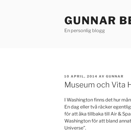
Hoppa
till
GUNNAR B
innehåll
En personlig blogg
PUBLICERAT
10 APRIL, 2014
AV
GUNNAR
Museum och Vita 
I Washington finns det hur m
En dag eller två räcker egentlige
för att åka tillbaka till Air & S
Washington för att bland anna
Universe”.